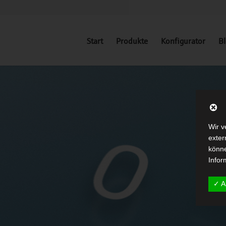
Start
Produkte
Konfigurator
B
Wir v
exter
könne
Infor
✓ A